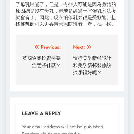
了母乳喂哺了，但是，有些人可能是因為身體的
原因總是沒有母乳，但若是經過一些催乳方法後
就會有了。因此，現在的催乳師很是受歡迎。想
找催乳師可以去香港天恩陪護看一看，找一找。
Post
Previous:
Next:
navigation
英國物業投資需要
進行美孚新邨設計
注意些什麼？
和美孚新邨裝修該
找哪裡好呢？
LEAVE A REPLY
Your email address will not be published.
Required fields are marked
*