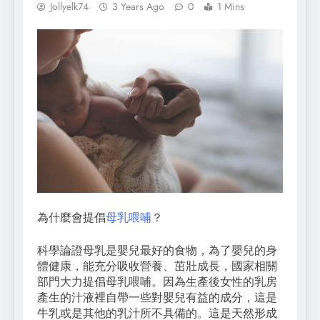
Jollyelk74
3 Years Ago
0
1 Mins
為什麼會提倡
母乳喂哺
？
科學論證母乳是嬰兒最好的食物，為了嬰兒的身
體健康，能充分吸收營養、茁壯成長，國家相關
部門大力提倡母乳喂哺。因為生產後女性的乳房
產生的汁液裡自帶一些對嬰兒有益的成分，這是
牛乳或是其他的乳汁所不具備的。這是天然形成