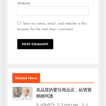
Website
Save my name, email, and website in this
browser for the next time I comment.
Related News
高品質的嬰兒用品店，給寶寶
精緻呵護
jollyelk74
2 years ago
0