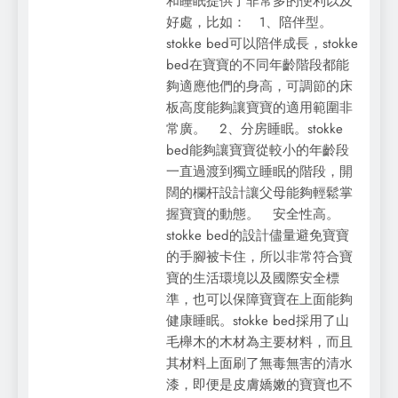
和睡眠提供了非常多的便利以及
好處，比如： 1、陪伴型。
stokke bed可以陪伴成長，stokke
bed在寶寶的不同年齡階段都能
夠適應他們的身高，可調節的床
板高度能夠讓寶寶的適用範圍非
常廣。 2、分房睡眠。stokke
bed能夠讓寶寶從較小的年齡段
一直過渡到獨立睡眠的階段，開
闊的欄杆設計讓父母能夠輕鬆掌
握寶寶的動態。 安全性高。
stokke bed的設計儘量避免寶寶
的手腳被卡住，所以非常符合寶
寶的生活環境以及國際安全標
準，也可以保障寶寶在上面能夠
健康睡眠。stokke bed採用了山
毛櫸木的木材為主要材料，而且
其材料上面刷了無毒無害的清水
漆，即便是皮膚嬌嫩的寶寶也不