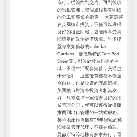
進行，從簽約到交房、再到後續
的出租管理，整個過程都有明確
的分工和專業的指導。 大家選擇
在英國樓市投資，不僅可以獲得
良好的租金回報，還能夠享受英
國穩定的政治經濟環境。許多樓
盤專案如倫敦的Colindale
Gardens、曼徹斯特的One Port
Street等，都位於發展迅速的區
域，不僅生活配套完善，交通也
十分便利。這些優質樓盤不僅適
合自住，也是投資的理想選擇。
英國樓市對海外投資者相當友
好，只需選擇一家信譽良好的物
業管理公司，就可以獲得從樓盤
推薦到出租管理的一站式服務。
英華地產作為擁有28年經驗的英
國物業管理代理，不僅在倫敦、
曼徹斯特等地擁有多家分行，還