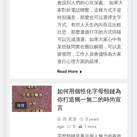
會說到人們的心坎深處。 如果大
家對於電話聯繫，這種方式不是
特別滿意，那麼也可以選擇文字
方式。有些人天生內向而且比較
社恐，那麼通過打字的方式同樣
可以完成溝通。如果大家心中有
某些疑問實在難以解開，可以直
接發問，工作人員會儘快為大家
進行心理方面的疏導。
Read More
如何用個性化字母頸鏈為
你打造獨一無二的時尚宣
珠寶
言
路 夜遊
2 years
ago
0
1 mins
字母頸鏈是展示個人魅力的有效