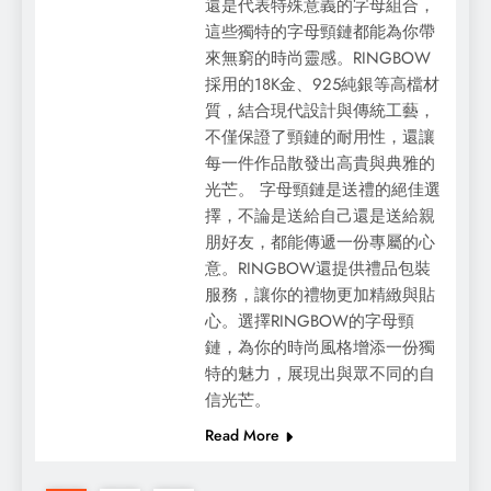
還是代表特殊意義的字母組合，
這些獨特的字母頸鏈都能為你帶
來無窮的時尚靈感。RINGBOW
採用的18K金、925純銀等高檔材
質，結合現代設計與傳統工藝，
不僅保證了頸鏈的耐用性，還讓
每一件作品散發出高貴與典雅的
光芒。 字母頸鏈是送禮的絕佳選
擇，不論是送給自己還是送給親
朋好友，都能傳遞一份專屬的心
意。RINGBOW還提供禮品包裝
服務，讓你的禮物更加精緻與貼
心。選擇RINGBOW的字母頸
鏈，為你的時尚風格增添一份獨
特的魅力，展現出與眾不同的自
信光芒。
Read More