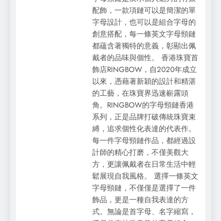
配飾，一款項鏈可以是簡潔的單
字母設計，也可以是組合字母的
創意搭配，每一條英文字母頸鏈
都蘊含著獨特的意義，彰顯出佩
戴者的品味與個性。 香港珠寶首
飾店RINGBOW，自2020年成立
以來，憑藉著新穎的設計和精湛
的工藝，在珠寶界迅速嶄露頭
角。RINGBOW的字母頸鏈香港
系列，正是品牌打破傳統珠寶束
縛，追求個性化表達的代表作。
每一件字母頸鏈作品，都經過設
計師的精心打磨，不僅美觀大
方，更讓佩戴者在日常生活中輕
鬆展現自我風格。 選擇一條英文
字母頸鏈，不僅僅是選擇了一件
飾品，更是一種自我表達的方
式。無論是首字母、名字縮寫，