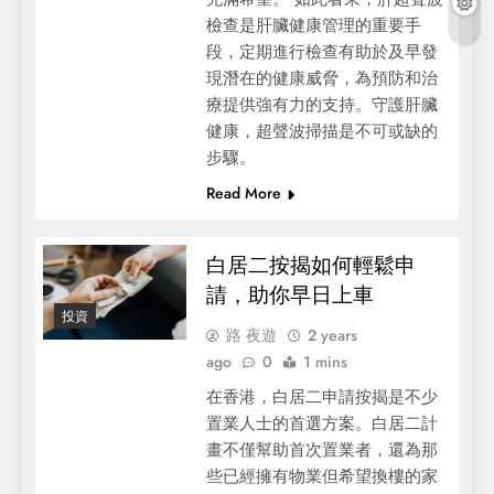
檢查是肝臟健康管理的重要手
段，定期進行檢查有助於及早發
現潛在的健康威脅，為預防和治
療提供強有力的支持。守護肝臟
健康，超聲波掃描是不可或缺的
步驟。
Read More
白居二按揭如何輕鬆申
請，助你早日上車
投資
路 夜遊
2 years
ago
0
1 mins
在香港，白居二申請按揭是不少
置業人士的首選方案。白居二計
畫不僅幫助首次置業者，還為那
些已經擁有物業但希望換樓的家