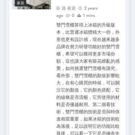
家居
路 夜遊
2 years
ago
0
1 mins
雙門雪櫃算得上冰箱的升級版
本，比普通冰箱體積大一些，外
形也更有設計感，現在越來越多
品牌在努力研發功能好的雙門雪
櫃，希望可以獲得更多市場份
額，這也讓大家有眼花繚亂的感
覺，如何挑選雙門雪櫃有講究。
看外形，雙門雪櫃的顏值影響較
大，在有心購買的時候，可以關
注它的顏值，它的顏色搭配，它
的線條是否流暢，它所使用的材
料是否優越耐用。第二個看技
術，雙門雪櫃的技術是否與時俱
進相當重要，如果冰箱的技術較
為落後，足以說明它的功能比較
落後，可以看一下它是否擁有先