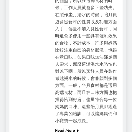
的體型，所以在選擇食材的時
候，工作人員就會多下些功夫。
在製作坐月湯水的時候，陪月員
還會從食材的性質以及功能方面
入手，儘量不加入良性食材，同
時還會多使用一些具有催乳效果
的食物，不計成本。許多與媽媽
比較注重自己的身材狀況，也很
在意口味，如果口味無法滿足個
人需求，那麼這湯湯水水恐怕也
難以下咽，所以烹飪人員在製作
做越燙水的時候，會兼顧到多個
方面。一般，坐月食材都是選用
高端食材，而且在口味方面也把
握得恰到好處，儘量符合每一位
媽媽的口味。這些陪月員都經過
了專業的培訓，可以讓媽媽們和
小寶寶一起成長。
Read More