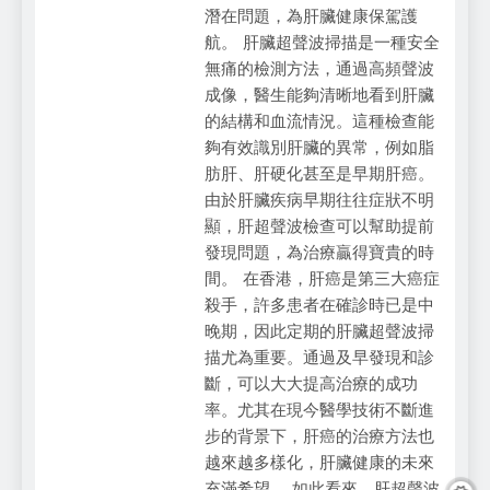
潛在問題，為肝臟健康保駕護
航。 肝臟超聲波掃描是一種安全
無痛的檢測方法，通過高頻聲波
成像，醫生能夠清晰地看到肝臟
的結構和血流情況。這種檢查能
夠有效識別肝臟的異常，例如脂
肪肝、肝硬化甚至是早期肝癌。
由於肝臟疾病早期往往症狀不明
顯，肝超聲波檢查可以幫助提前
發現問題，為治療贏得寶貴的時
間。 在香港，肝癌是第三大癌症
殺手，許多患者在確診時已是中
晚期，因此定期的肝臟超聲波掃
描尤為重要。通過及早發現和診
斷，可以大大提高治療的成功
率。尤其在現今醫學技術不斷進
步的背景下，肝癌的治療方法也
越來越多樣化，肝臟健康的未來
充滿希望。 如此看來，肝超聲波