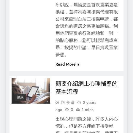
所以說，無論您是首次置業還是
換樓，選擇利嘉閣按揭代理有限
公司來處理白居二按揭申請，都
會讓您的購房之路更加順暢。利
用他們豐富的行業經驗和一對一
的貼心服務，您可以輕鬆完成白
居二按揭的申請，早日實現置業
夢想。
Read More
簡要介紹網上心理輔導的
基本流程
健康
路 夜遊
2 years
ago
0
1 mins
出現心理問題之後，許多人內心
慌亂，但是不方便線下接受輔