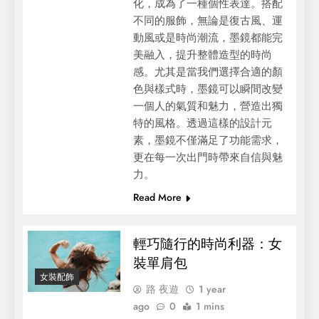
化，成為了一種個性表達。搭配
不同的服飾，無論是復古風、運
動風或是時尚潮流，墨鏡都能完
美融入，提升整體造型的時尚
感。尤其是當我們選擇合適的顏
色與樣式時，墨鏡可以瞬間改變
一個人的氣質和魅力，營造出獨
特的風格。透過這樣的設計元
素，墨鏡不僅滿足了功能需求，
更在每一次出門時帶來自信與魅
力。
Read More
輕巧隨行的時尚利器：女
裝單肩包
女裝配飾
路 夜遊
1 year
ago
0
1 mins