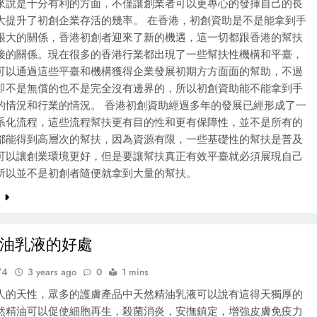
來說是十分有利的方面，不僅讓創業者可以更專心的發揮自己的長
大提升了初創企業存活的幾率。 在香港，初創資助是不是能拿到手
很大的關係，香港初創者迎來了新的機遇，這一切都跟香港的幫扶
接的關係。現在很多的香港行業都出現了一些幫扶性機構和平臺，
可以通過這些平臺和機構獲得企業發展初期方方面面的幫助，不過
即不是無償的也不是完全沒有邊界的，所以初創資助能不能拿到手
的情況和行業的情況。 香港初創資助經過多年的發展已經形成了一
系化流程，這些流程幫扶更有目的性和更有保障性，並不是所有的
都能得到高層次的幫扶，因為資源有限，一些基礎性的幫扶是普及
可以讓創業環境更好，但是要讓幫扶真正有效平臺就必須展現自己
所以並不是初創者隨便就拿到大量的幫扶。
e
油乳液的好處
74
3 years ago
0
1 mins
人的天性，眾多的護膚產品中天然精油乳液可以說有這得天獨厚的
然精油可以促使細胞再生，殺菌消炎，安撫鎮定，增強皮膚免疫力