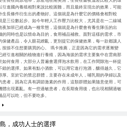
要生長在高原地帶，原產地在南美洲，生長在晝夜溫差比較大的環
以引進國內養殖相對來說比較困難，而且最終呈現出的效果，可能
外生長條件衍生出的產物好。這個就是為什麼它的價格會相對較
就是三位數起步。如今年輕人工作壓力比較大，尤其是在一二線城
熬夜加班已經成為一種常態，這個就是為什麼會有養生隊伍的出
錢的同時也是以惜命為目的，食用補品補救。面對這樣的需求，市
的保健產品，令人眼花繚亂，更別提它的保健效果，每一款都讓人
，按捺不住想要購買的心。 瑪卡推薦，正是因為它的需求逐漸變
已經引進相關的植物進行養殖，因為海拔的需求主要集中在雲南那
於如何食用，大部分人普遍會選擇泡水飲用，在工作間隙泡一杯提
不錯的選擇。如果有點小酒飲，可以用它進行泡酒，釀得越久，它
醇厚。至於它的禁忌群體，主要存在未成年人，哺乳期的孕婦以及
的患者，因為它具有調節激素的作用，這類群體如果隨意使用，可
機體出現紊亂。有一些過敏患者，在長期食用後，也出現相關過敏
補品可以吃，但不要吃多。
e
島，成功人士的選擇