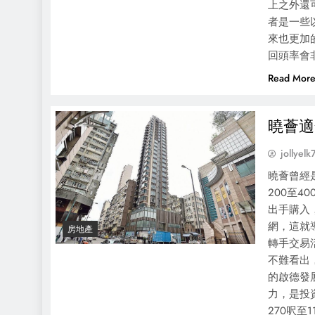
上之外還
者是一些
來也更加
回頭率會
Read Mor
曉薈適
jollyelk
曉薈曾經
200至
出手購入
網，這就
房地產
轉手交易
不難看出
的啟德發
力，是投
270呎