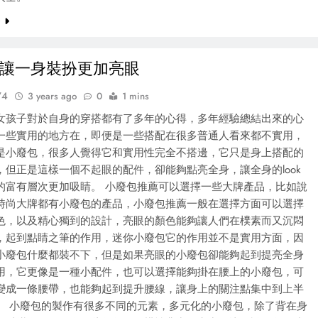
e
讓一身裝扮更加亮眼
74
3 years ago
0
1 mins
女孩子對於自身的穿搭都有了多年的心得，多年經驗總結出來的心
一些實用的地方在，即便是一些搭配在很多普通人看來都不實用，
是小廢包，很多人覺得它和實用性完全不搭邊，它只是身上搭配的
，但正是這樣一個不起眼的配件，卻能夠點亮全身，讓全身的look
的富有層次更加吸睛。 小廢包推薦可以選擇一些大牌產品，比如說
時尚大牌都有小廢包的產品，小廢包推薦一般在選擇方面可以選擇
色，以及精心獨到的設計，亮眼的顏色能夠讓人們在樸素而又沉悶
，起到點睛之筆的作用，迷你小廢包它的作用並不是實用方面，因
小廢包什麼都裝不下，但是如果亮眼的小廢包卻能夠起到提亮全身
用，它更像是一種小配件，也可以選擇能夠掛在腰上的小廢包，可
變成一條腰帶，也能夠起到提升腰線，讓身上的關注點集中到上半
。 小廢包的製作有很多不同的元素，多元化的小廢包，除了背在身