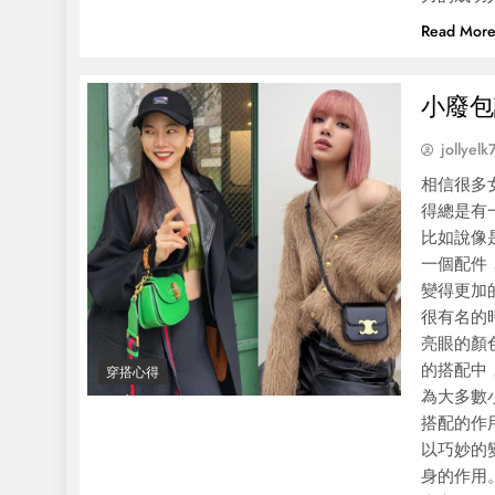
Read Mor
小廢包
jollyelk
相信很多
得總是有
比如說像
一個配件
變得更加
很有名的
亮眼的顏
的搭配中
穿搭心得
為大多數
搭配的作
以巧妙的
身的作用