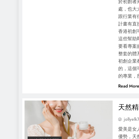
於初創者
處，也大
跟行業有
計畫有直
香港初創
這些幫助
要看專案
整套的體
初創企業
的，這個
的專業，
Read Mor
天然精
jollyelk
愛美是女
優勢，天