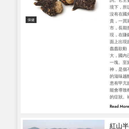
詞。它主
境下，所
沒有在國
保健
貴，一買
市，長期
現，在賺
面上出現
蠢蠢欲動
大，國內
一塊。至
神，是個
的滋味越
患有甲亢
能會導致
的症狀。
Read Mor
紅山半