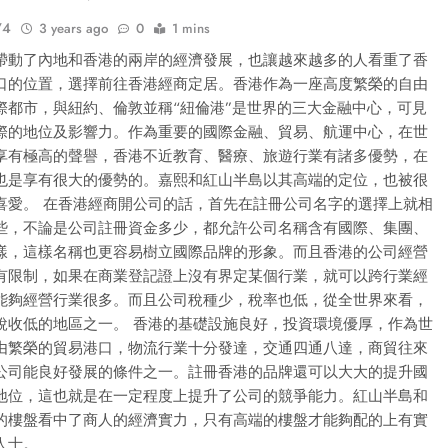
74
3 years ago
0
1 mins
帶動了內地和香港的兩岸的經濟發展，也讓越來越多的人看重了香
口的位置，選擇前往香港經商定居。香港作為一座高度繁榮的自由
際都市，與紐約、倫敦並稱“紐倫港”是世界的三大金融中心，可見
際的地位及影響力。作為重要的國際金融、貿易、航運中心，在世
享有極高的聲譽，香港不近教育、醫療、旅遊行業有諸多優勢，在
也是享有很大的優勢的。嘉熙和紅山半島以其高端的定位，也被很
喜愛。 在香港經商開公司的話，首先在註冊公司名字的選擇上就相
些，不論是公司註冊資金多少，都允許公司名稱含有國際、集團、
樣，這樣名稱也更容易樹立國際品牌的形象。而且香港的公司經營
有限制，如果在商業登記證上沒有界定某個行業，就可以跨行業經
能夠經營行業很多。而且公司稅種少，稅率也低，從全世界來看，
稅收低的地區之一。 香港的基礎設施良好，投資環境優厚，作為世
由繁榮的貿易港口，物流行業十分發達，交通四通八達，商貿往來
公司能良好發展的條件之一。註冊香港的品牌還可以大大的提升國
地位，這也就是在一定程度上提升了公司的競爭能力。紅山半島和
的樓盤看中了商人的經濟實力，只有高端的樓盤才能夠配的上有實
人士。