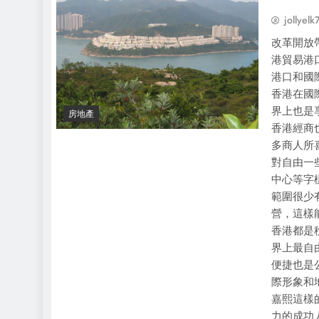
jollyelk
改革開放
港貿易港
港口和國
香港在國
界上也是
房地產
香港經商
多商人所
對自由一
中心等字
範圍很少
營，這樣
香港都是
界上最自
便捷也是
際形象和
嘉熙這樣
力的成功