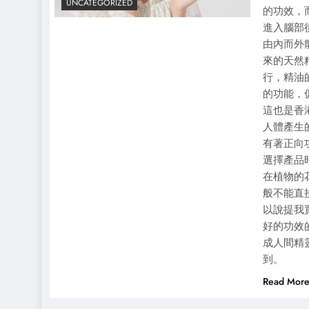
UNCATEGORIZED
的功效，
進入腦部
由內而外
來的天然
行，精油
的功能，
這也是香
人體產生
有著正向
選擇產品
在植物的
般不能直
以說提我
好的功效
成人間精
到。
Read Mor