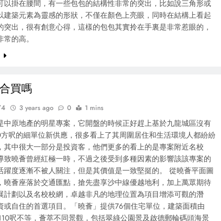
可以掛在腰間，有一些包包的結構性非常的突出，比如說三角形或
以建築元素為靈感的形狀，不僅在顏色上亮眼，同時在結構上看起
的突出，很有創意心得，這樣的包包其實拎在手裏是非常惹眼的，
非常的高。
e
合買嗎
74
3 years ago
0
1 mins
是中原地產的明星專案，它開盤的時候正好趕上基於九龍城區沒有
400方呎的細單位新供應，很多看上了其周圍居住和生活環境人都紛紛
，其中很大一部分是投資客，他們更多的看上的是專案附近名校
導致曉薈曾經紅極一時，不過之後受到多種因素的影響該該專案的
活躍度逐漸不被人關注，但是其價值是一致堅挺的。 從曉薈平面圖
，曉薈座落於交通匯點，搶先盡享沙中線優越地利，加上萬眾期待
展計劃以及名校校網，卓越非凡的地理位置為項目增添可觀的潛
資或自住的首選項目。「曉薈」提供76個住宅單位，建築面積由
至1110呎不等，薈萃不同景觀，包括翠綠公園景及啟德郵輪碼頭海景