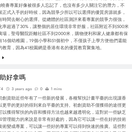
在的曉薈專案好像被很多人忘記了，也沒有多少人關注它的潛力，不
候正式入手的好時候，因為競爭少所以可以選擇的優質房源就多，
有時間去耐心的選擇。從總體的社區測評來看專案的競爭力很強，
化率超過了30%，讓整個的居住環境非常舒服，社區附近不到500米
廣場，聖母醫院距離社區不到2000米，購物便利和家人健康都有保
有16個幼稚園，19個小學和51個初中，不僅孩子上學方便他們還能
的教育，因為41校園網是香港有名的優質教育聚集地。
e
助好拿嗎
74
3 years ago
0
1 mins
初創資助近些年有了一些新的發展，各種幫扶計畫平臺的出現讓香
以更早的更好的得到來自平臺的支持。初創資助不僅獲得的途徑更
可以獲得幫扶的內容和獲得方法也越來越透明化，這對於一些缺乏
和管理能力的來說是非常有好處的，因為它可以讓一些在好的技術
技術變成專案，可以讓一些好的專案可以得到快速的推廣。這些對