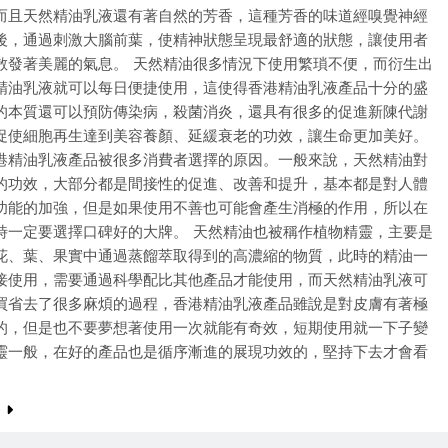
而且天然精油乳液還有著自然的芳香，這種芳香的味道經嗅覺神經
後，通過刺激大腦前葉，使精神狀態呈現最舒適的狀態，讓使用者
散發著美麗的氣息。 天然精油很多情況下使用繁瑣不便，而衍生出
精油乳液就可以每日便捷使用，這使得香港精油乳液產品十分的盛
的本質還可以預防傳染病，殺菌消炎，還具有很多的促進新陳代謝
促使細胞再生達到美容養顏、延緩衰老的功效，讓生命更加美好。
港精油乳液產品被很多消費者選擇的原因。一般來說，天然精油對
的功效，大部分都是間接性的促進、改善和提升，基本都是對人體
功能的加強，但是如果使用不善也可能會產生消極的作用，所以在
時一定要選擇口碑好的大牌。 天然精油也被稱作植物精靈，主要是
花、葉、果實中通過蒸餾萃取得到的高濃縮的物質，此時的精油一
接使用，需要通過科學配比其他產品才能使用，而天然精油乳液可
買省去了很多麻煩的過程，香港精油乳液產品雖說是對皮膚有著極
的，但是也不要夢想著使用一次就能有奇效，短期使用就一下子變
靈一般，在好的產品也是循序漸進的展現功效的，堅持下去才會看
e