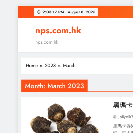
Skip
2:03:18 PM
August 8, 2026
to
content
nps.com.hk
nps.com.hk
Home
2023
March
Month:
March 2023
黑瑪卡
jollyelk
黑瑪卡香