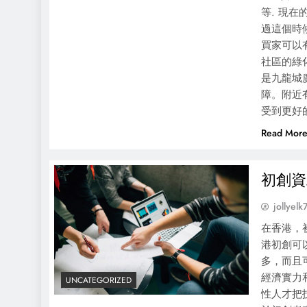
等. 現
過這個時
買家可以
社區的綠
是九龍城
障。附近
受到更好
Read Mor
初創資
jollyelk
在香港，
港初創可
多，而且
經濟實力
UNCATEGORIZED
性人才把