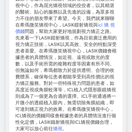
視中心，作為屈光矯視領域的佼佼者，以其精湛
的醫術、貼心的服務以及先進的設備，為眾多視
力不佳的朋友帶來了希望。今天，我們就來聊聊
在希瑪微笑矯視中心，LASIK鐳射矯視與
icl 矯 視
價錢
問題，幫助大家更好地規劃視力矯正之路。
先來看一下LASIK鐳射矯視，作為目前廣泛應用的
視力矯正技術，LASIK以其高效、安全的特點深受
患者喜愛。在希瑪微笑矯視中心，LASIK價錢會根
據患者的具體情況，如近視、遠視或散光的度
數，以及手術所需的複雜程度等因素有所不同。
但無論如何，希瑪都致力於提供透明、合理的收
費體系，確保每位患者都能享受到高性價比的視
力矯正服務。對於一些特殊視力問題的患者，如
高度近視或角膜較薄等，ICL植入式隱形眼鏡矯視
則成為了一個更為合適的選擇。ICL手術通過將一
片微小的透鏡植入眼內，無需切除角膜組織，即
可達到矯正視力的效果。在希瑪微笑矯視中心，
ICL矯視的價錢同樣會根據患者的具體情況進行個
性化定價，LASIK鐵射矯視與ICL矯視價錢合理，
大家可以放心前往
矯視
。