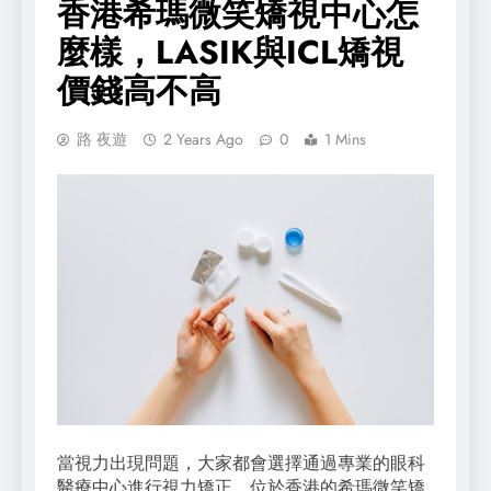
香港希瑪微笑矯視中心怎
麼樣，LASIK與ICL矯視
價錢高不高
路 夜遊
2 Years Ago
0
1 Mins
當視力出現問題，大家都會選擇通過專業的眼科
醫療中心進行視力矯正。位於香港的希瑪微笑矯