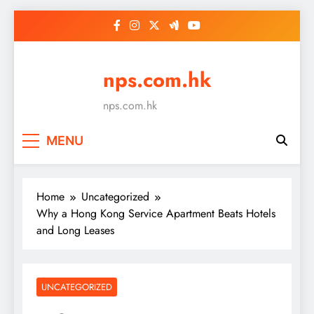
Skip
to
content
nps.com.hk
nps.com.hk
MENU
Home
Uncategorized
Why a Hong Kong Service Apartment Beats Hotels
and Long Leases
UNCATEGORIZED