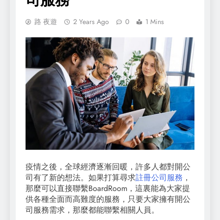
路 夜遊
2 Years Ago
0
1 Mins
疫情之後，全球經濟逐漸回暖，許多人都對開公
司有了新的想法。如果打算尋求
註冊公司服務
，
那麼可以直接聯繫BoardRoom，這裏能為大家提
供各種全面而高難度的服務，只要大家擁有開公
司服務需求，那麼都能聯繫相關人員。