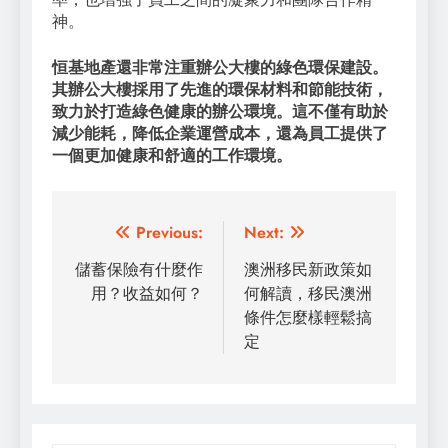
神。
恒基地產還非常注重辦公大樓的綠色環保建設。
其辦公大樓採用了先進的環保材料和節能技術，
致力於打造綠色健康的辦公環境。這不僅有助於
減少能耗，降低企業運營成本，還為員工提供了
一個更加健康和舒適的工作環境。
Post
Previous:
Next:
navigation
儲蓄保險有什麼作
澳洲移民新政策如
用？收益如何？
何解讀，移民澳洲
條件怎麼樣輕鬆搞
定