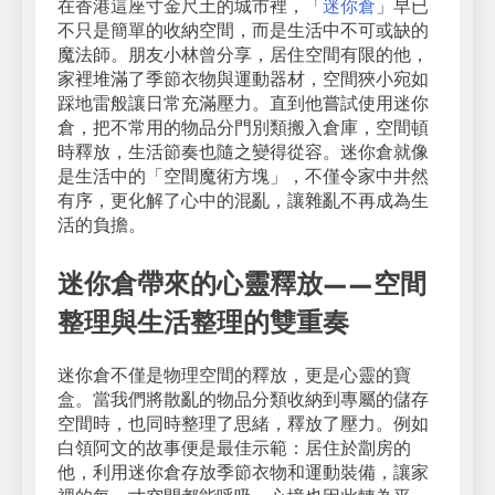
在香港這座寸金尺土的城市裡，「
迷你倉
」早已
不只是簡單的收納空間，而是生活中不可或缺的
魔法師。朋友小林曾分享，居住空間有限的他，
家裡堆滿了季節衣物與運動器材，空間狹小宛如
踩地雷般讓日常充滿壓力。直到他嘗試使用迷你
倉，把不常用的物品分門別類搬入倉庫，空間頓
時釋放，生活節奏也隨之變得從容。迷你倉就像
是生活中的「空間魔術方塊」，不僅令家中井然
有序，更化解了心中的混亂，讓雜亂不再成為生
活的負擔。
迷你倉帶來的心靈釋放——空間
整理與生活整理的雙重奏
迷你倉不僅是物理空間的釋放，更是心靈的寶
盒。當我們將散亂的物品分類收納到專屬的儲存
空間時，也同時整理了思緒，釋放了壓力。例如
白領阿文的故事便是最佳示範：居住於劏房的
他，利用迷你倉存放季節衣物和運動裝備，讓家