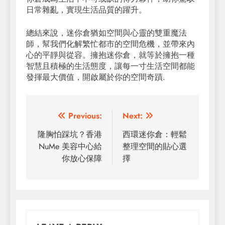
日常雜亂，實現生活品質的躍升。
總結來說，迷你倉猶如空間與心靈的雙重魔法
師，幫我們化解繁忙都市的空間危機，並帶來內
心的平靜與從容。擁抱迷你倉，就等於擁抱一種
智慧且積極的生活態度，讓每一寸生活空間都能
發揮最大價值，開啟屬於你的空間奇蹟.
Post
Previous:
Next:
navigation
隆胸怕踩坑？香港
西環迷你倉：輕鬆
NuMe 美容中心給
整理空間的貼心選
你放心保障​
擇