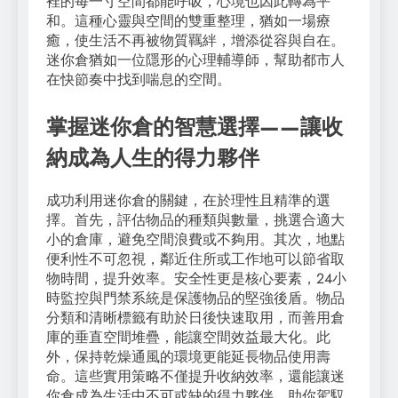
裡的每一寸空間都能呼吸，心境也因此轉為平
和。這種心靈與空間的雙重整理，猶如一場療
癒，使生活不再被物質羈絆，增添從容與自在。
迷你倉猶如一位隱形的心理輔導師，幫助都市人
在快節奏中找到喘息的空間。
掌握迷你倉的智慧選擇——讓收
納成為人生的得力夥伴
成功利用迷你倉的關鍵，在於理性且精準的選
擇。首先，評估物品的種類與數量，挑選合適大
小的倉庫，避免空間浪費或不夠用。其次，地點
便利性不可忽視，鄰近住所或工作地可以節省取
物時間，提升效率。安全性更是核心要素，24小
時監控與門禁系統是保護物品的堅強後盾。物品
分類和清晰標籤有助於日後快速取用，而善用倉
庫的垂直空間堆疊，能讓空間效益最大化。此
外，保持乾燥通風的環境更能延長物品使用壽
命。這些實用策略不僅提升收納效率，還能讓迷
你倉成為生活中不可或缺的得力夥伴，助你駕馭