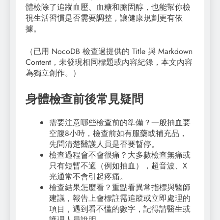
體檢除了追蹤血壓、血糖和膽固醇，也能幫你檢
視生活習慣是否需要調整，讓健康規劃更有依
據。
（已用 NocoDB 檢查過提供的 Title 與 Markdown
Content，未發現相同標題或內容紀錄，本文內容
為獨立創作。）
身體檢查前後常見疑問
需要注意哪些檢查前的準備？一般抽血要
空腹8小時，檢查前如有服藥或補充品，
先問清楚醫護人員是否要暫停。
檢查過程會不會很痛？大多數檢查無痛或
只有短暫不適（例如抽血），超音波、X
光通常不會引起疼痛。
檢查結果怎麼看？重點看異常指標與醫師
建議，報告上會標註需追蹤或立即處理的
項目，遇到看不懂的數字，記得請醫生或
護理人員說明。