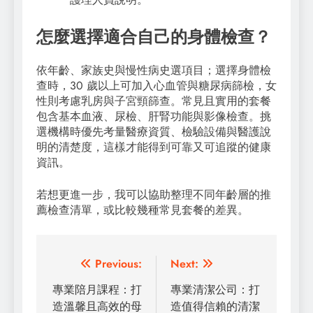
怎麼選擇適合自己的身體檢查？
依年齡、家族史與慢性病史選項目；選擇身體檢
查時，30 歲以上可加入心血管與糖尿病篩檢，女
性則考慮乳房與子宮頸篩查。常見且實用的套餐
包含基本血液、尿檢、肝腎功能與影像檢查。挑
選機構時優先考量醫療資質、檢驗設備與醫護說
明的清楚度，這樣才能得到可靠又可追蹤的健康
資訊。
若想更進一步，我可以協助整理不同年齡層的推
薦檢查清單，或比較幾種常見套餐的差異。
Post
Previous:
Next:
navigation
專業陪月課程：打
專業清潔公司：打
造溫馨且高效的母
造值得信賴的清潔