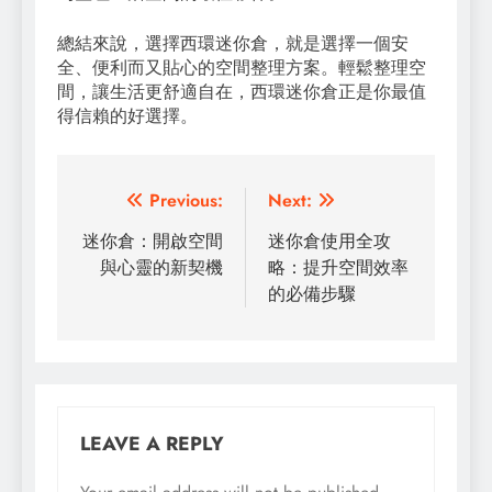
總結來說，選擇西環迷你倉，就是選擇一個安
全、便利而又貼心的空間整理方案。輕鬆整理空
間，讓生活更舒適自在，西環迷你倉正是你最值
得信賴的好選擇。
Post
Previous:
Next:
navigation
迷你倉：開啟空間
迷你倉使用全攻
與心靈的新契機
略：提升空間效率
的必備步驟
LEAVE A REPLY