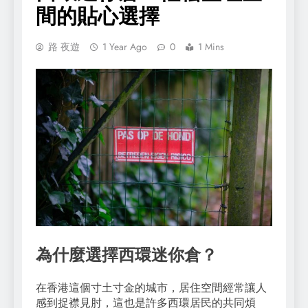
間的貼心選擇
路 夜遊
1 Year Ago
0
1 Mins
為什麼選擇西環迷你倉？
在香港這個寸土寸金的城市，居住空間經常讓人
感到捉襟見肘，這也是許多西環居民的共同煩