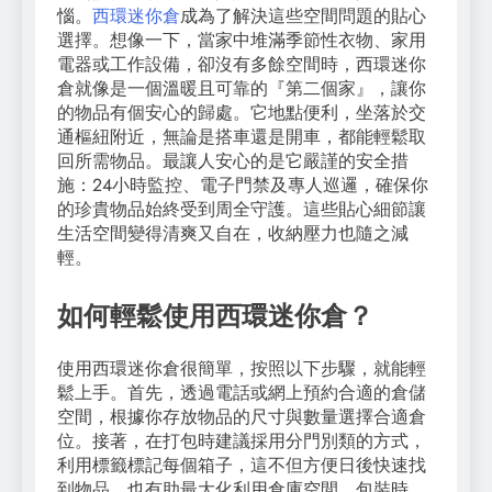
惱。
西環迷你倉
成為了解決這些空間問題的貼心
選擇。想像一下，當家中堆滿季節性衣物、家用
電器或工作設備，卻沒有多餘空間時，西環迷你
倉就像是一個溫暖且可靠的『第二個家』，讓你
的物品有個安心的歸處。它地點便利，坐落於交
通樞紐附近，無論是搭車還是開車，都能輕鬆取
回所需物品。最讓人安心的是它嚴謹的安全措
施：24小時監控、電子門禁及專人巡邏，確保你
的珍貴物品始終受到周全守護。這些貼心細節讓
生活空間變得清爽又自在，收納壓力也隨之減
輕。
如何輕鬆使用西環迷你倉？
使用西環迷你倉很簡單，按照以下步驟，就能輕
鬆上手。首先，透過電話或網上預約合適的倉儲
空間，根據你存放物品的尺寸與數量選擇合適倉
位。接著，在打包時建議採用分門別類的方式，
利用標籤標記每個箱子，這不但方便日後快速找
到物品，也有助最大化利用倉庫空間。包裝時，