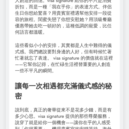
人創造的回憶。visa signature 給你的不只是消費
折扣，而是一種「我在乎你」的表達方式。伴侶
生日你想給驚喜？用貴賓室禮遇幫他安排一段從
容的旅程。閨蜜失戀了你想安慰她？用頂級餐廳
優惠帶她去吃一頓好的，這種低調的寵愛，比任
何語言都溫暖。
這些看似小小的安排，其實都是人生中難得的儀
式感。我們總說要對身邊的人好，但有時候忙著
忙著就忘了表達。 visa signature 的價值就在這裡
——它幫你記得，在忙碌生活裡替重要的人創造
一些不平凡的瞬間。
讓每一次相遇都充滿儀式感的秘
密
說到底，真正的奢華從來不是花多少錢，而是有
多少心思。visa signature 提供的那些尊榮服務，
說穿了就是給你一個機會——讓你在乎的人感受
到「你很重要」。機場貴賓室的安靜等待、海外