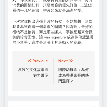
消費的回饋紅利、頂級餐廳的優先訂位……這些
看似平凡的細節，拼湊起來就是滿滿的愛。
下次當你掏出這張卡片的時候，不妨想想：這次
我要為誰創造一個溫暖的瞬間？因為啊，最好的
禮物不是物質，而是那些讓人、事後想起來會微
笑的珍貴回憶。讓 visa signature 成為你傳遞溫暖
的小幫手，這才是這張卡片最動人的意義。
Post
Previous:
Next:
navigation
皮袋的文化故事與
國際幼稚園：為何
魅力展示
成為香港家長的熱
門選擇？