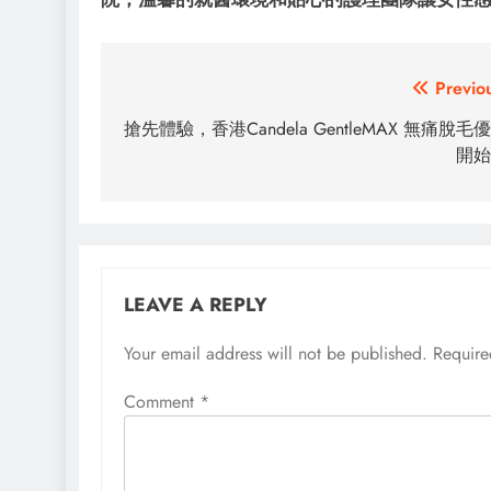
Post
Previo
navigation
搶先體驗，香港Candela GentleMAX 無痛脫毛
開始
LEAVE A REPLY
Your email address will not be published.
Require
Comment
*