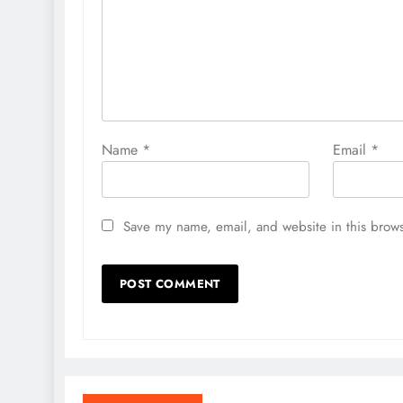
Name
*
Email
*
Save my name, email, and website in this brows