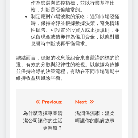
作為篩選與監控指標，並以行業基準比
較，判斷是否偏離常態。
制定應對市場波動的策略：遇到市場恐慌
時，保持冷靜並根據數據決策，避免情緒
性拋售。可設置分段買入或止損規則，並
保留現金或債券作為備用資金，以應對股
息暫時中斷或再平衡需求。
總結而言，穩健的收息股組合來自嚴謹的標的篩
選、有效的分散與紀律性的檢視。以數據為依據
並保持冷靜的決策流程，有助在不同市場週期中
維持收益與風險平衡。
Post
Previous:
Next:
navigation
為什麼選擇專業清
滋潤保濕霜：溫柔
潔公司讓你的生活
呵護你的肌膚故事
更輕鬆？