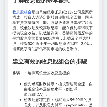
了解收息股的基本概念
收息股組合
是由具備穩定派息紀錄的公司股票所
構成，投資人透過定期股息獲取現金回報，同時
享有資本增值的可能。收息股通常具備穩定現金
流、較低波動及較高股息率，能在低利率環境下
提供現金收益。以數據為例，香港藍籌股歷年的
平均股息率常見於約3%左右；若擴及全球大型
股，標普500 近十年平均股息率約1.8%–2.0%，
這些數字有助評估不同市場的收息潛力。
建立有效的收息股組合的步驟
步驟一：選擇高質量的收息股標的
優先考察財務健康：檢視營運現金流、自
由現金流率及債務水平（例如淨
債/EBITDA）。
檢查配息穩定性：觀察過去5至10年的股
息史，以及股息支付率（payout ratio）是