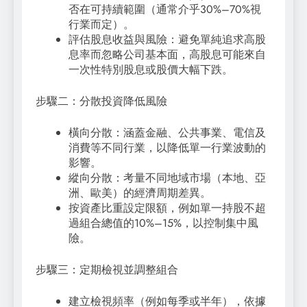
否在可持續範圍（通常介乎30%–70%視
行業而定）。
評估股息收益與風險：避免單純追求高股
息率而忽略公司基本面，高股息可能來自
一次性特別股息或股價大幅下跌。
步驟二：分散投資降低風險
橫向分散：涵蓋金融、公共事業、電信及
消費等不同行業，以降低單一行業波動的
影響。
縱向分散：考量不同地域市場（本地、亞
洲、歐美）的經濟周期差異。
按資產比重設定限額，例如單一持股不超
過組合總值的10%–15%，以控制集中風
險。
步驟三：定期檢視並調整組合
建立檢視頻率（例如每季或半年），依據