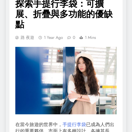
探索手提行李袋：可擴
展、折疊與多功能的優缺
點
路 夜遊
1 Year Ago
0
1 Mins
在當今旅遊的世界中，
手提行李袋
已成為人們出
行的重要夥伴。市面上有多種設計，各擁其長，