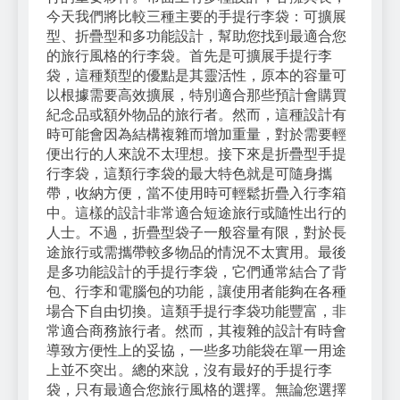
今天我們將比較三種主要的手提行李袋：可擴展
型、折疊型和多功能設計，幫助您找到最適合您
的旅行風格的行李袋。首先是可擴展手提行李
袋，這種類型的優點是其靈活性，原本的容量可
以根據需要高效擴展，特別適合那些預計會購買
紀念品或額外物品的旅行者。然而，這種設計有
時可能會因為結構複雜而增加重量，對於需要輕
便出行的人來說不太理想。接下來是折疊型手提
行李袋，這類行李袋的最大特色就是可隨身攜
帶，收納方便，當不使用時可輕鬆折疊入行李箱
中。這樣的設計非常適合短途旅行或隨性出行的
人士。不過，折疊型袋子一般容量有限，對於長
途旅行或需攜帶較多物品的情況不太實用。最後
是多功能設計的手提行李袋，它們通常結合了背
包、行李和電腦包的功能，讓使用者能夠在各種
場合下自由切換。這類手提行李袋功能豐富，非
常適合商務旅行者。然而，其複雜的設計有時會
導致方便性上的妥協，一些多功能袋在單一用途
上並不突出。總的來說，沒有最好的手提行李
袋，只有最適合您旅行風格的選擇。無論您選擇