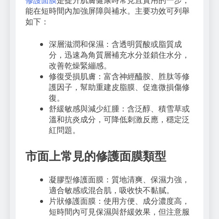
修護面膜
是提升肌膚健康時常見且實用的一步，
能在短時間內加強屏障與補水。主要功效可列舉
如下：
深層滋潤和保濕：含透明質酸或脂質成
分，迅速為角質層補充水分並鎖住水分，
改善乾燥緊繃感。
修復受損肌膚：富含神經醯胺、胜肽等修
護因子，幫助重建皮脂膜、促進微損傷修
復。
舒緩敏感與減少紅腫：含泛醇、積雪草或
溫和抗炎成分，可降低刺激反應，穩定泛
紅問題。
市面上常見的修護面膜類型
凝膠型修護面膜：質地清爽、保濕力強，
適合敏感或混合肌，吸收快不黏膩。
片狀修護面膜：使用方便、成分濃度高，
短時間內可見保濕與舒緩效果，但注意服