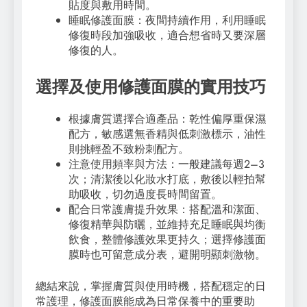
貼度與敷用時間。
睡眠修護面膜：夜間持續作用，利用睡眠
修復時段加強吸收，適合想省時又要深層
修復的人。
選擇及使用修護面膜的實用技巧
根據膚質選擇合適產品：乾性偏厚重保濕
配方，敏感選無香精與低刺激標示，油性
則挑輕盈不致粉刺配方。
注意使用頻率與方法：一般建議每週2–3
次；清潔後以化妝水打底，敷後以輕拍幫
助吸收，切勿過度長時間留置。
配合日常護膚提升效果：搭配溫和潔面、
修復精華與防曬，並維持充足睡眠與均衡
飲食，整體修護效果更持久；選擇修護面
膜時也可留意成分表，避開明顯刺激物。
總結來說，掌握膚質與使用時機，搭配穩定的日
常護理，修護面膜能成為日常保養中的重要助