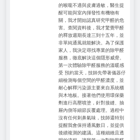
的喉嚨不適與皮膚過敏，醫生提
醒可能與室內揮發性有機物有
關，我才開始認真研究甲醛的危
害。查閱資料後，我才驚覺甲醛
的釋放週期長達三到十五年，並
非單純通風就能解決。為了保護
家人，我決定尋找專業的除甲醛
服務，徹底解決這個隱形威脅。
第一次體驗除甲醛服務的溫暖感
受 預約當天，技師先帶著儀器仔
細檢測每個空間的甲醛濃度，並
耐心解釋污染源主要來自系統櫃
與木地板。接著他們使用環保藥
劑進行高壓噴塗，針對接縫、抽
屜內側等細節反覆處理。過程中
沒有任何刺鼻氣味，技師還特別
提醒我會保持通風數日，並提供
後續複測的建議。這種細緻且透