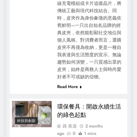
線充電模組或卡片追蹤晶片，將
傳統工藝與現代科技結合。同
時，皮夾作為身份象徵的意義依
舊鮮明—一只出自知名品牌的經
典皮夾，依然能彰顯社交地位與
個人風格。對消費者而言，選購
皮夾不再僅為收納，更是一種自
我表達與生活態度的宣示。無論
趨勢如何演變，一只質感出眾的
皮夾，始終是商務人士與時尚愛
好者不可或缺的信物。
Read More
環保餐具：開啟永續生活
的綠色起點
科技與創新
路 夜遊
2 months
ago
0
1 mins