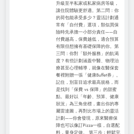
升級至半私家或私家病房等級，
讓住院體驗更舒適。第二問：你
的荷包能承受多少？靈活計劃通
常有「自付費」選項，類似買保
險時先承擔一小部分責任——自
付費越高，保費越低，適合預算
有限但想擁有基礎保障的你。第
三問：你對「額外服務」的飢渴
度？有些計劃涵蓋中醫、物理治
療甚至心理輔導，就像在醫保套
餐裡附贈一張「健康Buffet券」。
記住，別盲目追求最高規格，而
是找到「保費 vs 保障」的甜蜜
點。最好以「年齡、預算、健康
狀況」為三角坐標，畫出你的專
屬雷達圖，再對比市場上的靈活
計劃——你會發現，原來醫療保
障也可以像訂Pizza一樣，自選配
料，量身定做。 第三步：輕鬆完