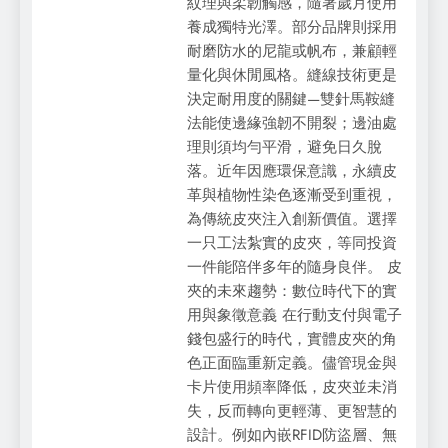
紋理與柔韌觸感，隨著歲月使用
養成獨特光澤。部分品牌則採用
耐磨防水的尼龍或帆布，兼顧輕
量化與休閒風格。縫線技術更是
決定耐用度的關鍵—雙針馬鞍縫
法能使邊緣強韌不開裂；邊油處
理則須均勻平滑，避免日久脫
落。近年因應環保意識，永續皮
革與植物性染色逐漸受到重視，
為傳統皮夾注入創新價值。選擇
一只工法紮實的皮夾，等同投資
一件能陪伴多年的隨身良伴。 皮
夾的未來趨勢：數位時代下的實
用與象徵意義 在行動支付與電子
錢包盛行的時代，實體皮夾的角
色正面臨重新定義。儘管現金與
卡片使用頻率降低，皮夾並未消
失，反而轉向更輕薄、更智慧的
設計。例如內嵌RFID防盜層、無