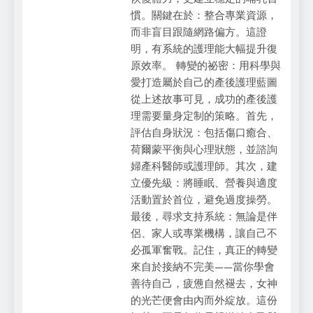
慣。關鍵在於：整合專業資源，
而非盲目跟隨網路偏方。這證
明，有系統的護理能大幅提升復
原效率。 轉變的祕密：用科學與
愛打造屬於自己的產後護理藍圖
從上述故事可見，成功的產後護
理需要量身定制的策略。首先，
評估自身狀況：包括傷口癒合、
荷爾蒙平衡與心理狀態，並諮詢
婦產科醫師或護理師。其次，建
立優先級：將睡眠、營養與適度
活動置於首位，避免過度操勞。
最後，尋求支持系統：無論是伴
侶、家人或專業機構，讓自己不
必孤軍奮戰。記住，真正的轉變
來自於接納不完美——當你學會
善待自己，疲憊自然褪去，女神
的光芒便會由內而外綻放。這份