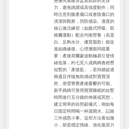
應優先重建骨盆底肌群的支撐
力，避免跳躍或高強度動作；同
時注意剖腹產傷口或會陰傷口的
清潔與觀察，預防感染。適度的
核心激活練習（如腹式呼吸、凱
格爾運動）配合均衡營養（高蛋
白、足夠水分、優質脂肪）能促
進組織修復。心理層面同樣重
要：產後荷爾蒙波動極易引發情
緒低落，約七至八成媽媽會經歷
短暫的「產後藍」，若持續超過
兩週且伴隨無助感或對寶寶漠
然，便需警覺產後憂鬱的可能。
新手媽媽可善用寶寶睡眠的短暫
時間進行五分鐘的伸展或冥想，
建立簡單的自照顧儀式，例如每
日固定時間喝一杯溫開水、記錄
三件感恩小事。這些方法看似微
小，卻是穩定情緒、強化復原力