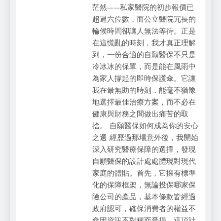
茫然——私家醫院的初步報價已
超過六位數，而公立醫院冗長的
輪候時間卻讓人無法等待。正是
在這慌亂的時刻，我才真正理解
到，一份合適的自願醫保不只是
冷冰冰的保單，而是能在風雨中
為家人撐起的即時保護傘。它讓
我在最無助的時刻，能毫不猶豫
地選擇最佳治療方案，而不必在
健康與財務之間做出痛苦的取
捨。 自願醫保如何成為你的安心
之選 經歷過那場意外後，我開始
深入研究醫療保障的選擇，發現
自願醫保的設計處處體現對現代
家庭的體貼。首先，它擁有標準
化的保障框架，無論投保哪家保
險公司的產品，基本條款皆經過
政府認可，確保消費者的權益不
會因資訊不對稱而受損。這項計