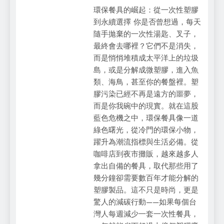
環保餐具的崛起：從一次性塑膠
到永續選擇 你是否曾想過，每天
隨手拋棄的一次性湯匙、叉子，
最終會去哪裡？它們不是消失，
而是悄悄堆積成太平洋上的垃圾
島，或是分解成微塑膠，進入魚
類、海鳥，甚至你的餐盤裡。塑
膠污染已經不再是遠方的噩夢，
而是你我碗中的現實。就在這股
藍色危機之中，環保餐具像一道
綠色曙光，從冷門的環保小物，
躍升為潮流指標與生活必備。從
咖啡店到夜市攤販，越來越多人
拿出自備的餐具，取代那些用了
幾分鐘卻需要數百年才能分解的
塑膠製品。這不只是時尚，更是
驚人的減碳行動——如果每個台
灣人每週減少一套一次性餐具，