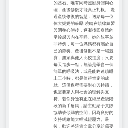
的基石。唯有同時照顧身體與心
理，產後修復才能真正扎根。 走
過產後修復的智慧：送給每一位
偉大媽媽的鼓勵 曉晴在規律練習
與調整心態後，逐漸找回身體的
掌控感與內在平靜。她的故事並
非特例，每一位媽媽都有屬於自
己的節奏。產後修復不是一場競
賽，無須與他人比較進度；只要
每天進步一點，無論是學會一個
簡單的呼吸法，或是能夠連續睡
上三小時，都是值得肯定的成
就。這個過程需要耐心與持續，
也需要家人與社會的理解與支
持。若你身邊有正在經歷產後階
段的新手爸媽，請主動給予實際
協助或傾聽的空間，因為良好的
支持網絡能大幅減輕壓力。最
後，歡迎將這篇文章分享給需要