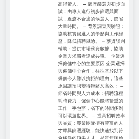
高得驚人。 – 履歷篩選與初步面
試：由專人進行初步篩選與面
試，過濾不合適的候選人，節省
大量時間。 – 背景調查與驗證：
協助核實候選人的學歷與工作經
歷，降低招聘風險。 – 薪資談判
輔助：提供市場薪資數據，協助
企業與求職者達成共識。 企業選
擇僱傭中心的主要原因 企業選擇
與僱傭中心合作，往往基於以下
幾個令人難以抗拒的理由，這些
原因讓招聘變得輕鬆又高效： –
節省時間與人力成本：招聘流程
耗時費力，僱傭中心能將繁重的
工作一手包辦，省下的時間多到
可以環遊世界。 – 提高招聘效率
與品質：專業團隊擁有豐富的人
才庫與篩選經驗，能快速找到符
合條件的頂尖人才，品質無與倫