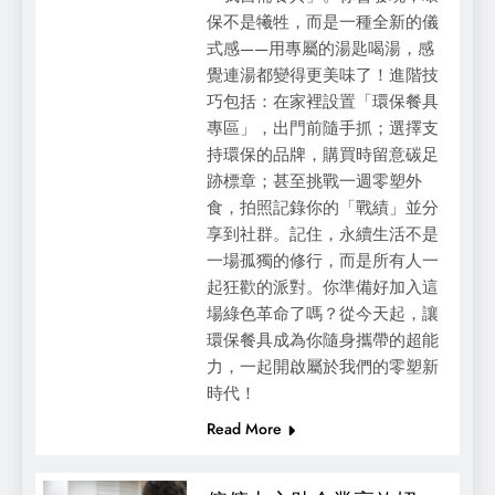
保不是犧牲，而是一種全新的儀
式感——用專屬的湯匙喝湯，感
覺連湯都變得更美味了！進階技
巧包括：在家裡設置「環保餐具
專區」，出門前隨手抓；選擇支
持環保的品牌，購買時留意碳足
跡標章；甚至挑戰一週零塑外
食，拍照記錄你的「戰績」並分
享到社群。記住，永續生活不是
一場孤獨的修行，而是所有人一
起狂歡的派對。你準備好加入這
場綠色革命了嗎？從今天起，讓
環保餐具成為你隨身攜帶的超能
力，一起開啟屬於我們的零塑新
時代！
Read More