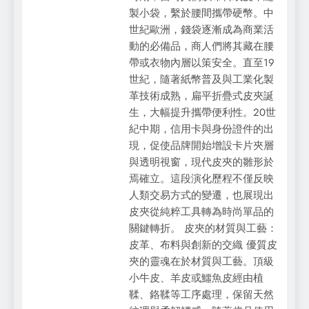
製小袋，繫於腰間攜帶硬幣。中
世紀歐洲，錢袋逐漸成為商業活
動的必備品，商人們將其藏在腰
帶或衣物內層以策安全。直至19
世紀，隨著紙幣普及與工業化製
革技術成熟，扁平折疊式皮夾誕
生，大幅提升攜帶便利性。20世
紀中期，信用卡與身份證件的出
現，促使品牌開始增設卡片夾層
與透明視窗，現代皮夾的雛形於
焉確立。這段演化歷程不僅反映
人類交易方式的變遷，也展現出
皮夾從純粹工具轉為時尚單品的
關鍵轉折。 皮夾的材質與工藝：
皮革、布料與創新的交織 優質皮
夾的靈魂在於材質與工藝。頂級
小牛皮、羊皮或鱷魚皮經由植
鞣、鉻鞣等工序處理，保留天然