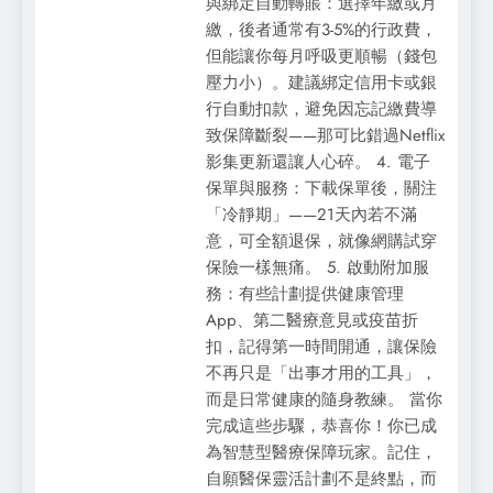
與綁定自動轉賬：選擇年繳或月
繳，後者通常有3-5%的行政費，
但能讓你每月呼吸更順暢（錢包
壓力小）。建議綁定信用卡或銀
行自動扣款，避免因忘記繳費導
致保障斷裂——那可比錯過Netflix
影集更新還讓人心碎。 4. 電子
保單與服務：下載保單後，關注
「冷靜期」——21天內若不滿
意，可全額退保，就像網購試穿
保險一樣無痛。 5. 啟動附加服
務：有些計劃提供健康管理
App、第二醫療意見或疫苗折
扣，記得第一時間開通，讓保險
不再只是「出事才用的工具」，
而是日常健康的隨身教練。 當你
完成這些步驟，恭喜你！你已成
為智慧型醫療保障玩家。記住，
自願醫保靈活計劃不是終點，而