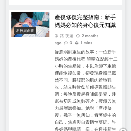
產後修復完整指南：新手
媽媽必知的身心復元知識
科技與創新
路 夜遊
2 months
ago
0
1 mins
從脆弱到重生的故事：一位新手
媽媽的產後旅程 曉晴在歷經十二
小時的生產後，本以為卸下重擔
便能恢復如常，卻發現身體已截
然不同。腰腹部的肌肉鬆弛難
收，站立時骨盆前傾導致體態失
調；每晚反覆起身哺餵嬰兒，睡
眠被切割成無數碎片，疲憊與無
力感層層疊加。她對「產後修
復」幾乎一無所知，看著鏡中的
自己，焦慮與自責悄悄蔓延。許
多媽媽與曉晴一樣，在迎接新生