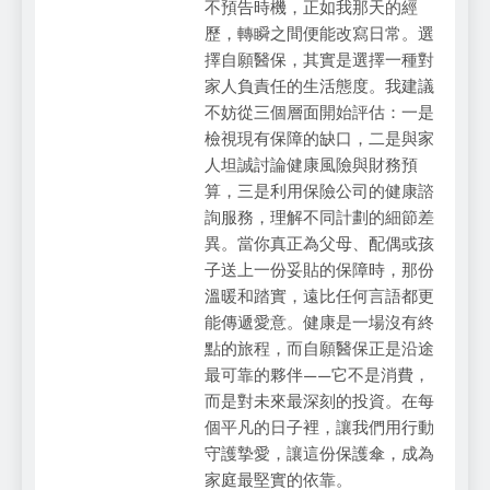
不預告時機，正如我那天的經
歷，轉瞬之間便能改寫日常。選
擇自願醫保，其實是選擇一種對
家人負責任的生活態度。我建議
不妨從三個層面開始評估：一是
檢視現有保障的缺口，二是與家
人坦誠討論健康風險與財務預
算，三是利用保險公司的健康諮
詢服務，理解不同計劃的細節差
異。當你真正為父母、配偶或孩
子送上一份妥貼的保障時，那份
溫暖和踏實，遠比任何言語都更
能傳遞愛意。健康是一場沒有終
點的旅程，而自願醫保正是沿途
最可靠的夥伴——它不是消費，
而是對未來最深刻的投資。在每
個平凡的日子裡，讓我們用行動
守護摯愛，讓這份保護傘，成為
家庭最堅實的依靠。