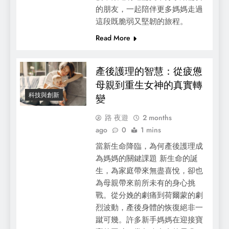
的朋友，一起陪伴更多媽媽走過
這段既脆弱又堅韌的旅程。
Read More
產後護理的智慧：從疲憊
母親到重生女神的真實轉
科技與創新
變
路 夜遊
2 months
ago
0
1 mins
當新生命降臨，為何產後護理成
為媽媽的關鍵課題 新生命的誕
生，為家庭帶來無盡喜悅，卻也
為母親帶來前所未有的身心挑
戰。從分娩的劇痛到荷爾蒙的劇
烈波動，產後身體的恢復絕非一
蹴可幾。許多新手媽媽在迎接寶