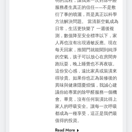
明的流程，讓我第一次對除甲醛
服務產生真正的信任——不是敷
衍了事的噴灑，而是真正以科學
方法解決問題。 當清新空氣成為
日常，生活更快樂了 一週後複
測，數值降至安全標準以下，家
人再也沒有出現過敏反應。現在
每天回家，推開門就能聞到純淨
的空氣，孩子可以放心在房間奔
跑玩耍，晚上睡覺也不再夜咳。
這份安心感，遠比家具或裝潢來
得珍貴。如果你也正為裝修後的
異味與健康隱憂煩惱，我誠心建
議你給專業的除甲醛服務一個機
會。畢竟，沒有任何裝潢比得上
家人的呼吸安全。讓每一次呼吸
都成為一種享受，這正是我們最
值得的投資。
Read More