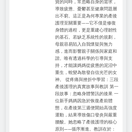
寶的同時，常忽略自身的需求，
導致疲憊、憂鬱甚至健康問題層
出不窮。這正是為何專業的產後
護理至關重要——它不僅是修復
身體的過程，更是重建心理韌性
的基石。若缺乏系統性的規劃，
母親容易陷入自我懷疑與無力
感，進而影響親子關係與家庭和
諧。唯有透過科學的引導與支
持，才能讓媽媽從疲憊的泥沼中
重生，蛻變為散發自信光芒的女
神。 從疼痛與挫折中學習：三段
產後護理的真實故事與教訓 第一
段故事：忽略身體警訊的後果 一
位新手媽媽因急於恢復產前體
態，在產後第三週便開始高強度
運動，結果導致傷口發炎與嚴重
腰酸。她忽略了產後護理的核心
原則——循序漸進。教訓在於：