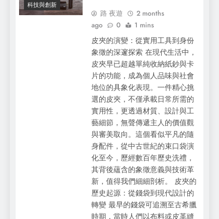
科技與創新
路 夜遊
2 months
ago
0
1 mins
皮夾的演變：從實用工具到身份
象徵的深邃探索 在現代生活中，
皮夾早已超越單純收納紙鈔與卡
片的功能，成為個人品味與社會
地位的具象化表現。一件精心挑
選的皮夾，不僅承載日常所需的
實用性，更透過材質、設計與工
藝細節，無聲傳遞主人的價值觀
與審美取向。這個看似平凡的隨
身配件，從中古世紀的束口袋演
化至今，歷經數百年歷史洗禮，
其背後蘊含的象徵意義與技術革
新，值得我們細細剖析。 皮夾的
歷史起源：從錢袋到現代設計的
轉變 最早的錢袋可追溯至古希臘
時期，當時人們以布料或皮革縫