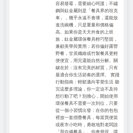
容易發霉，需要細心呵護；不鏽
鋼與鈦金屬則是「餐具界的坦克
車」，幾乎永遠不會壞，還能放
進洗碗機，只是重量和價格偏
高。如果你是天天外食的上班
族，鈦金屬環保餐具輕巧堅固，
兼顧美學與實用；若你偏好露營
野餐，甘蔗纖維或竹製餐具更輕
便便宜，用完還能自然分解。關
鍵在於：沒有完美的材質，只有
最適合你生活節奏的選擇。 實踐
行動指南：輕鬆邁向零塑生活 聽
完這麼多理論，你一定迫不及待
想行動了吧？別擔心，開始使用
環保餐具不需要一次到位，只要
從一個小習慣出發：在你的包包
裡放一套摺疊餐具，每當買便當
或夜市小吃時，勇敢地對老闆說
「我自備餐具」。你會發現，環