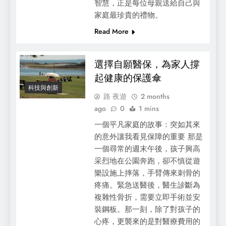
智慧，正是每位母親送給自己與
家庭最珍貴的禮物。
Read More
選擇自願醫保，為家人撐
起健康的保護傘
科技與創新
路 夜遊
2 months
ago
0
1 mins
一個平凡家庭的故事：突如其來
的意外讓我看見保障的重要 那是
一個尋常的週末午後，孩子興高
采烈地在公園奔跑，卻不慎從遊
樂設施上摔落，手臂傳來刺骨的
疼痛。緊急送醫後，醫生診斷為
複雜性骨折，需要立即手術並安
裝鋼板。那一刻，除了對孩子的
心疼，更襲來的是對醫療費用的