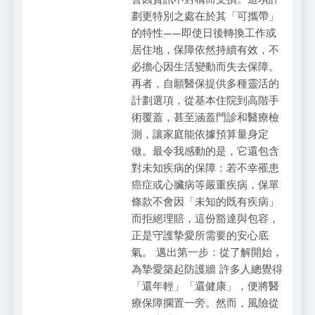
劃更特別之處在於其「可攜帶」
的特性——即使日後轉換工作或
居住地，保障依然持續有效，不
必擔心因生活變動而失去保障。
再者，自願醫保提供多種靈活的
計劃選項，從基本住院到高階手
術覆蓋，甚至涵蓋門診和醫療檢
測，讓家庭能依據預算量身定
做。最令我感動的是，它還包含
對未知疾病的保障：若不幸罹患
癌症或心臟病等嚴重疾病，保單
條款不會因「未知的既有疾病」
而拒絕理賠，這份豁達與包容，
正是守護摯愛所需要的安心底
氣。 邁出第一步：從了解開始，
為摯愛築起防護牆 許多人總覺得
「還年輕」「還健康」，便將醫
療保障擱置一旁。然而，風險從