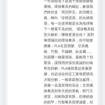
一年就能省下超過十億個塑膠廢
棄物。環保餐具的崛起，象徵我
們終於從「用完即丟」的消費主
義，轉向「珍惜資源」的永續循
環，每一次使用都是在為地球種
下一棵看不見的樹。 環保餐具類
型大解析：哪種更適合你？ 面對
琳瑯滿目的環保餐具，你可能會
猶豫：PLA生質塑膠、甘蔗纖
維、竹製、不鏽鋼、鈦金屬……
到底哪一種最環保、最耐用？別
緊張，讓我用誇張但真誠的比喻
幫你拆解：PLA雖然看起來像塑
膠，但必須在特定工業堆肥環境
才能分解，一般家庭無法處理，
就像一朵溫室裡的花朵；甘蔗纖
維餐具則有天然的香氣，輕巧又
便宜，但耐熱度有限，彷彿紙做
的鎧甲；竹製餐具質樸溫暖，但