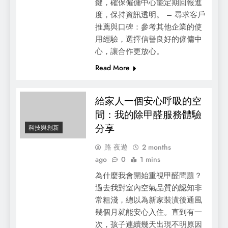
鍵，確保僱傭中心能定期回報進
度，保持資訊透明。 – 尋求客戶
推薦與口碑：參考其他企業的使
用經驗，選擇信譽良好的僱傭中
心，讓合作更放心。
Read More
給家人一個安心呼吸的空
間：我的除甲醛服務體驗
分享
科技與創新
路 夜遊
2 months
ago
0
1 mins
為什麼我會開始重視甲醛問題？
過去我對室內空氣品質的認知非
常粗淺，總以為新家裝潢後通風
幾個月就能安心入住。直到有一
次，孩子連續幾天出現不明原因