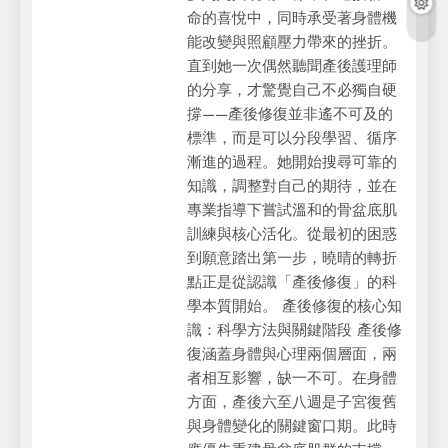
命的喜悅中，同時承受著身體機
能改變與照顧壓力帶來的挫折。
直到她一次偶然聽聞產後護理師
的分享，才驚覺自己不必獨自硬
撐——產後修復並非遙不可及的
標準，而是可以分段學習、循序
漸進的過程。她開始搜尋可靠的
知識，調整對自己的期待，並在
專業指導下嘗試溫和的骨盆底肌
訓練與核心活化。從最初的困惑
到願意踏出第一步，曉晴的轉折
點正是從認識「產後修復」的科
學本質開始。 產後修復的核心知
識：科學方法與關鍵階段 產後修
復涵蓋身體與心理兩個層面，兩
者相互影響，缺一不可。在身體
方面，產後六至八週是子宮復舊
與身體變化的關鍵窗口期。此時