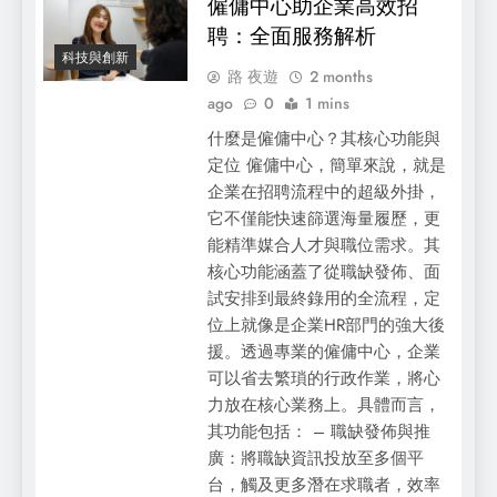
僱傭中心助企業高效招
聘：全面服務解析
科技與創新
路 夜遊
2 months
ago
0
1 mins
什麼是僱傭中心？其核心功能與
定位 僱傭中心，簡單來說，就是
企業在招聘流程中的超級外掛，
它不僅能快速篩選海量履歷，更
能精準媒合人才與職位需求。其
核心功能涵蓋了從職缺發佈、面
試安排到最終錄用的全流程，定
位上就像是企業HR部門的強大後
援。透過專業的僱傭中心，企業
可以省去繁瑣的行政作業，將心
力放在核心業務上。具體而言，
其功能包括： – 職缺發佈與推
廣：將職缺資訊投放至多個平
台，觸及更多潛在求職者，效率