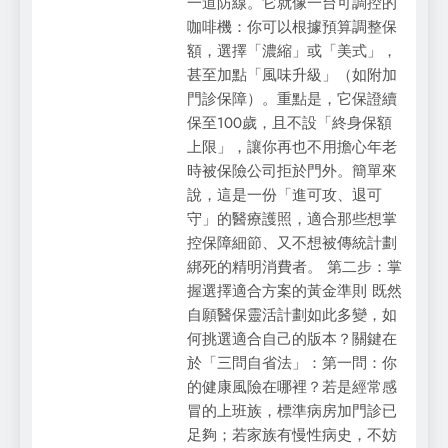
一道防線。它就像一台可調控的
咖啡機：你可以根據預算調整保
額，選擇「濃縮」或「美式」，
甚至加點「風味升級」（如附加
門診保障）。重點是，它保證續
保至100歲，且不設「終身保額
上限」，讓你再也不用擔心年老
時被保險公司拒於門外。簡單來
說，這是一份「進可攻、退可
守」的醫療護照，適合那些想掌
控保障細節、又不想被傳統計劃
綁死的精明消費者。 第二步：掌
握選擇適合方案的黃金準則 既然
自願醫保靈活計劃如此多變，如
何挑選適合自己的版本？關鍵在
於「三問自省法」：第一問：你
的健康風險在哪裡？若是經常感
冒的上班族，標準病房加門診已
足夠；若家族有慢性病史，不妨