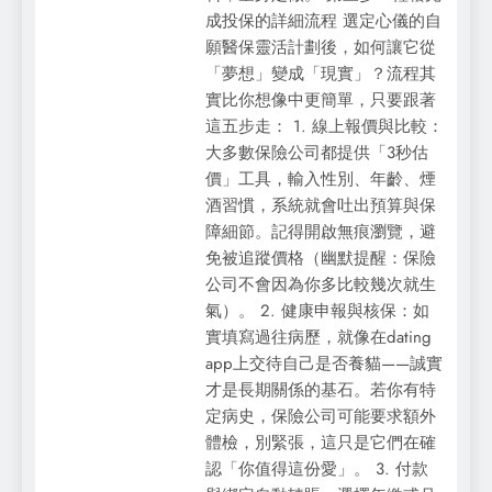
成投保的詳細流程 選定心儀的自
願醫保靈活計劃後，如何讓它從
「夢想」變成「現實」？流程其
實比你想像中更簡單，只要跟著
這五步走： 1. 線上報價與比較：
大多數保險公司都提供「3秒估
價」工具，輸入性別、年齡、煙
酒習慣，系統就會吐出預算與保
障細節。記得開啟無痕瀏覽，避
免被追蹤價格（幽默提醒：保險
公司不會因為你多比較幾次就生
氣）。 2. 健康申報與核保：如
實填寫過往病歷，就像在dating
app上交待自己是否養貓——誠實
才是長期關係的基石。若你有特
定病史，保險公司可能要求額外
體檢，別緊張，這只是它們在確
認「你值得這份愛」。 3. 付款