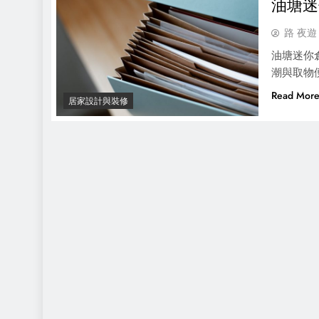
油塘迷
路 夜遊
油塘迷你
潮與取物
Read Mor
居家設計與裝修