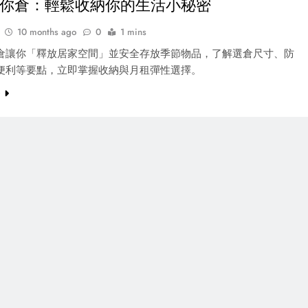
你倉：輕鬆收納你的生活小秘密
10 months ago
0
1 mins
倉讓你「釋放居家空間」並安全存放季節物品，了解選倉尺寸、防
便利等要點，立即掌握收納與月租彈性選擇。
e