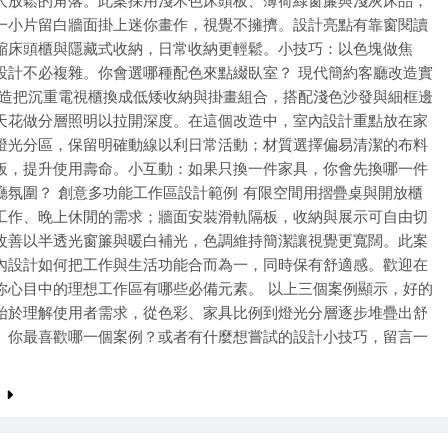
人放鬆的角落。此案採用淺木色床頭板、薄荷綠窗簾與淺灰床品，
一小片留白牆面掛上迷你畫作，視覺不擁擠。設計亮點有靠窗閱讀
縮床頭櫃與隱藏式收納，日常收納更輕鬆。小技巧：以色塊做焦
設計不必複雜。你會選哪種配色來點綴臥室？ 現代簡約客廳改造實
改造把沉重電視櫃換成低矮收納與掛畫組合，搭配淺色沙發與細框邊
天花做分層照明以拉開深度。在這個改造中，室內設計重點放在家
燈光分區，保留明確動線以利日常活動；材質選擇偏易清潔的布料
板，提升使用壽命。小互動：如果只換一件家具，你會先換哪一件
廳氛圍？ 創意多功能工作區設計範例 有限空間用摺疊桌與開放櫃
工作、晚上休閒的需求；牆面安裝滑軌隔板，收納與展示可自由切
改善以半透光窗簾與暖白補光，色調維持簡潔讓視覺更寬闊。此案
內設計如何把工作與生活功能合而為一，同時保有舒適感。歡迎在
你心目中的理想工作區有哪些必備元素。 以上三個案例顯示，好的
始於理解使用者需求，從色彩、家具比例到燈光分層逐步堆疊出舒
。你最喜歡哪一個案例？或者有什麼想嘗試的設計小技巧，留言一
。
e