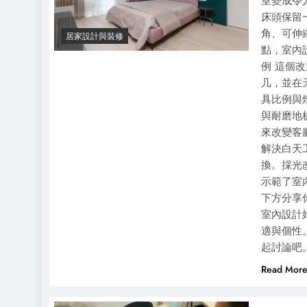
室變成令
床頭保留
角、可伸
居家設計與裝修
點，室內
例 這個
几，並在
具比例與
與耐磨地
來改變客
解決白天
換。採光
示範了室
下方分享
室內設計
適與個性
起討論吧
Read Mor