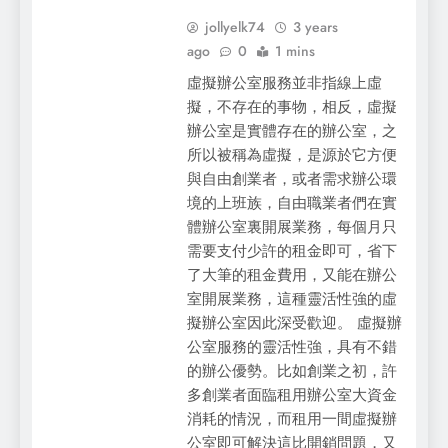
jollyelk74
3 years
ago
0
1 mins
虛擬辦公室服務並非指線上虛
擬，不存在的事物，相反，虛擬
辦公室是實體存在的辦公室，之
所以被稱為虛擬，是源於它方便
與自由創業者，或者需求辦公環
境的上班族，自由職業者們在實
體辦公室裏開展業務，每個月只
需要支付少許的租金即可，省下
了大筆的租金費用，又能在辦公
室開展業務，這種靈活性強的虛
擬辦公室因此深受歡迎。 虛擬辦
公室服務的靈活性強，具有不錯
的辦公優勢。比如創業之初，許
多創業者面臨租用辦公室大資金
消耗的情況，而租用一間虛擬辦
公室即可解決這比開銷問題，又