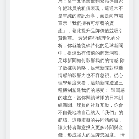
局：當一支俱樂部頻繁報導自家
年輕球員的租借表現，這通常不
是單純的資訊分享，而是向市場
宣示「我們擁有可培養的資
產」，藉此提升品牌價值並吸引
贊助商。 透過這些條理化的分
析，你就能從碎片化的足球新聞
中，提煉出有價值的商業洞察。
足球新聞如何影響我們的情感 除
了數據與策略，足球新聞對球迷
情感的影響力也不容忽視。從心
理學角度來看，這類新聞透過三
種機制塑造我們的感受： 歸屬感
的建立：當你閱讀球隊的日常訓
練新聞、球員的社群互動，你會
不自覺地將自己納入「我們」的
範疇。這種虛擬的共同體經驗，
讓支持者願意投入更多時間與金
錢，形成強大的品牌忠誠度。 情