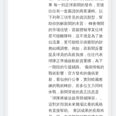
事 每一則足球新聞的發布，背後
往往有一套嚴謹的商業邏輯。以
下列舉三項常見的資訊類型，幫
助你拆解新聞的本質： 轉會傳聞
的市場信號：當媒體報導某位球
星可能離隊時，這不僅是為了搶
佔流量，更可能暗示俱樂部的財
務結構調整。例如，若新聞反覆
提及球員的高薪負擔，往往代表
球隊正準備啟動薪資重構，為下
一階段的引援鋪路。 傷病情報的
戰術影響：官方發布的傷病更
新，看似例行公事，實則暗藏教
練的戰術轉折。若多位主力同時
休戰，新聞背後的真正訊息是
「球隊將被迫啟用替補陣容」，
這對於預測未來幾場比賽的風格
有直接幫助。 青訓成果的長期布