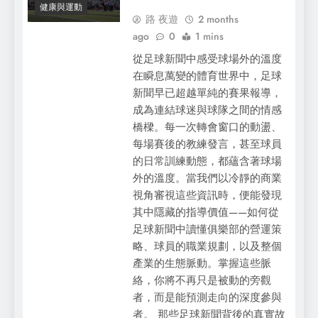
健康與運動
路 夜遊
2 months
ago
0
1 mins
從足球新聞中感受球場外的溫度
在瞬息萬變的體育世界中，足球
新聞早已超越單純的賽果報導，
成為連結球迷與球隊之間的情感
橋樑。每一次轉會窗口的動盪、
每場賽後的教練發言，甚至球員
的日常訓練動態，都蘊含著球場
外的溫度。當我們以冷靜的商業
視角審視這些資訊時，便能發現
其中隱藏的指導價值——如何從
足球新聞中讀懂俱樂部的營運策
略、球員的職業規劃，以及整個
產業的生態脈動。掌握這些脈
絡，你將不再只是被動的旁觀
者，而是能預測走向的深度參與
者。 那些足球新聞背後的真實故