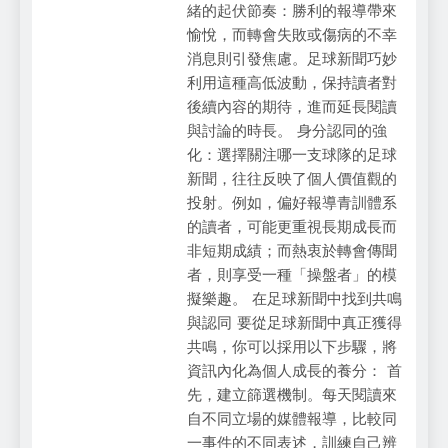
緒的起伏節奏：勝利的報導帶來
愉悅，而轉會失敗或傷病的不幸
消息則引發焦慮。足球新聞巧妙
利用這種高低波動，保持讀者對
後續內容的期待，進而延長閱讀
與討論的時長。 身分認同的強
化：選擇關注哪一支球隊的足球
新聞，往往反映了個人價值觀的
投射。例如，偏好報導青訓體系
的讀者，可能更重視長期成長而
非短期成績；而熱衷於轉會傳聞
者，則享受一種「操盤者」的模
擬樂趣。 在足球新聞中找到共鳴
與認同 要從足球新聞中真正獲得
共鳴，你可以採用以下步驟，將
資訊內化為個人成長的養分： 首
先，建立篩選機制。每天閱讀來
自不同立場的媒體報導，比較同
一事件的不同表述，訓練自己辨